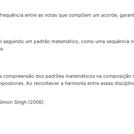
?
 frequência entre as notas que compõem um acorde, garan
 seguindo um padrão matemático, como uma sequência numé
a.
e a compreensão dos padrões matemáticos na composição m
positores. Ao reconhecer a harmonia entre essas discipli
Simon Singh (2006).