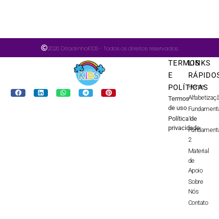
2026 DitadinhoKIDS - Todos os direitos reservados.
TERMOS
LINKS
E
RÁPIDO
Home
POLÍTICAS
Alfabetizaç
Termos
de uso
Fundament
Política de
1
privacidade
Fundament
2
Material
de
Apoio
Sobre
Nós
Contato