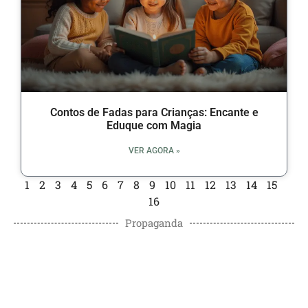
Contos de Fadas para Crianças: Encante e
Eduque com Magia
VER AGORA »
1
2
3
4
5
6
7
8
9
10
11
12
13
14
15
16
Propaganda