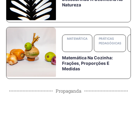
Natureza
MATEMÁTICA
PRÁTICAS
RE
PEDAGÓGICAS
PA
DE
Matemática Na Cozinha:
Frações, Proporções E
Medidas
Propaganda