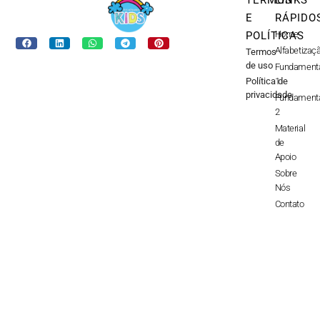
TERMOS
LINKS
E
RÁPIDO
Home
POLÍTICAS
Alfabetizaç
Termos
de uso
Fundament
Política de
1
privacidade
Fundament
2
Material
de
Apoio
Sobre
Nós
Contato